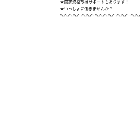
★国家資格取得サポートもあります！
★いっしょに働きませんか？
*:.:*:.:*:.:*:.:*:.:*:.:*:.:*:.:*:.:*:.:*:.:*:.:*:.:*:.:*:.:*::.:*:.:*:.