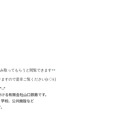
読み取ってもらうと閲覧できます
ますので是非ご覧ください(≧◇≦)
:*:.:*
掛ける有限会社山口鉄筋です。
、学校、公共施設など
す。