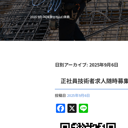
2025 9月 06|有限会社山口鉄筋
日別アーカイブ:
2025年9月6日
正社員技術者求人随時募
投稿日
2025年9月6日
F
X
Li
a
n
c
e