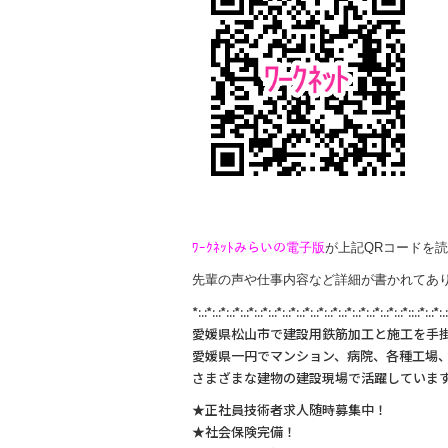
e
b
o
o
k
ﾜｰｸﾈｯﾄみらいの電子版
が上記QRコードを
先輩の声や仕事内容など詳細が書かれてあり
*:.:*:.:*:.:*:.:*:.:*:.:*:.:*:.:*:.:*:.:*:.:*:.:*:.:*:.:*:.:*::.:*:.:*:.
愛媛県松山市で建設用鉄筋加工と施工を手
愛媛県一円でマンション、病院、各種工場
さまざまな建物の建設現場で活躍していま
★正社員技術者求人随時募集中！
★社会保険完備！