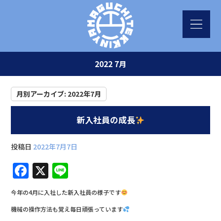
2022 7月
月別アーカイブ:
2022年7月
新入社員の成長
投稿日
2022年7月7日
F
X
Li
a
n
今年の4月に入社した新入社員の様子です
c
e
機械の操作方法も覚え毎日頑張っています
e