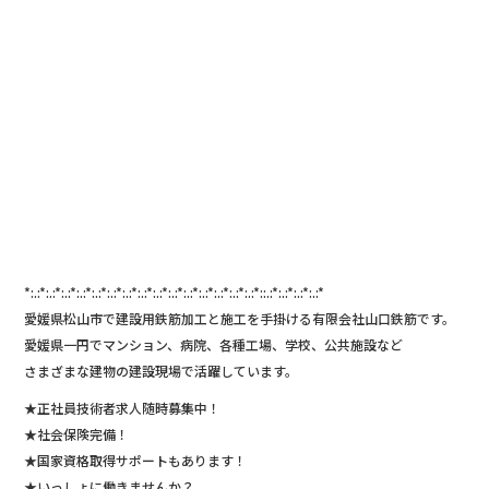
*:.:*:.:*:.:*:.:*:.:*:.:*:.:*:.:*:.:*:.:*:.:*:.:*:.:*:.:*:.:*::.:*:.:*:.:*:.:*
愛媛県松山市で建設用鉄筋加工と施工を手掛ける有限会社山口鉄筋です。
愛媛県一円でマンション、病院、各種工場、学校、公共施設など
さまざまな建物の建設現場で活躍しています。
★正社員技術者求人随時募集中！
★社会保険完備！
★国家資格取得サポートもあります！
★いっしょに働きませんか？