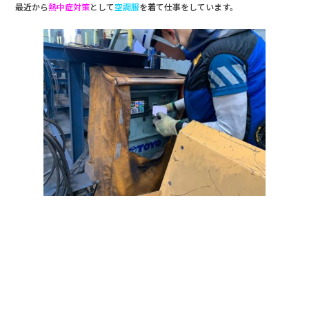
最近から
熱中症対策
として
空調服
を着て仕事をしています。
b
o
o
k