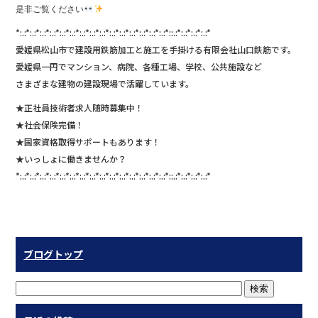
是非ご覧ください
*:.:*:.:*:.:*:.:*:.:*:.:*:.:*:.:*:.:*:.:*:.:*:.:*:.:*:.:*:.:*::.:*:.:*:.:*:.:*
愛媛県松山市で建設用鉄筋加工と施工を手掛ける有限会社山口鉄筋です。
愛媛県一円でマンション、病院、各種工場、学校、公共施設など
さまざまな建物の建設現場で活躍しています。
★正社員技術者求人随時募集中！
★社会保険完備！
★国家資格取得サポートもあります！
★いっしょに働きませんか？
*:.:*:.:*:.:*:.:*:.:*:.:*:.:*:.:*:.:*:.:*:.:*:.:*:.:*:.:*:.:*::.:*:.:*:.:*:.:*
ブログトップ