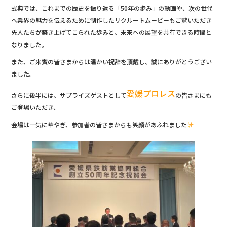
b
式典では、これまでの歴史を振り返る「50年の歩み」の動画や、次の世代
へ業界の魅力を伝えるために制作したリクルートムービーもご覧いただき
o
先人たちが築き上げてこられた歩みと、未来への展望を共有できる時間と
o
なりました。
k
また、ご来賓の皆さまからは温かい祝辞を頂戴し、誠にありがとうござい
ました。
愛媛プロレス
さらに後半には、サプライズゲストとして
の皆さまにも
ご登場いただき、
会場は一気に華やぎ、参加者の皆さまからも笑顔があふれました