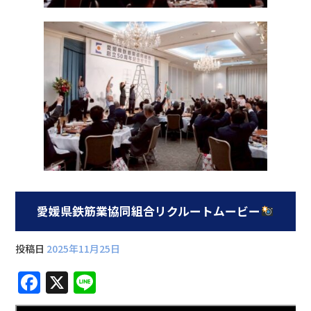
愛媛県鉄筋業協同組合リクルートムービー
投稿日
2025年11月25日
F
X
Li
a
n