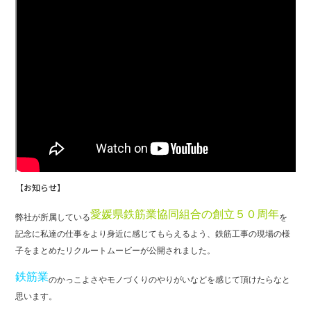
c
e
e
b
o
o
k
【お知らせ】
愛媛県鉄筋業協同組合の創立５０周年
弊社が所属している
を
記念に私達の仕事をより身近に感じてもらえるよう、鉄筋工事の現場の様
子をまとめたリクルートムービーが公開されました。
鉄筋業
のかっこよさやモノづくりのやりがいなどを感じて頂けたらなと
思います。