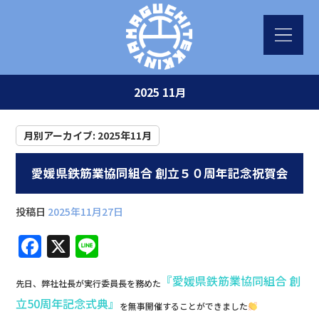
2025 11月
月別アーカイブ:
2025年11月
愛媛県鉄筋業協同組合 創立５０周年記念祝賀会
投稿日
2025年11月27日
F
X
Li
a
n
『愛媛県鉄筋業協同組合 創
c
e
先日、弊社社長が実行委員長を務めた
立50周年記念式典』
e
を無事開催することができました