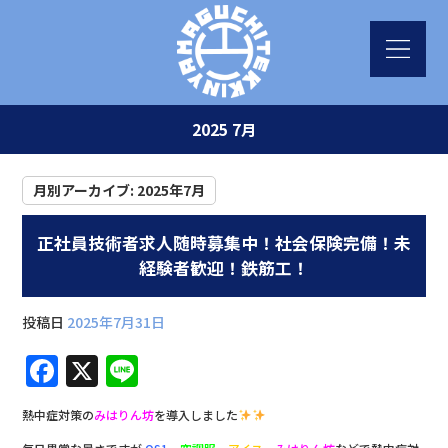
2025 7月
月別アーカイブ:
2025年7月
正社員技術者求人随時募集中！社会保険完備！未
経験者歓迎！鉄筋工！
投稿日
2025年7月31日
F
X
Li
a
n
熱中症対策の
みはりん坊
を導入しました
c
e