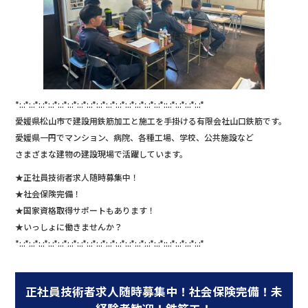
*:.:*:.:*:.:*:.:*:.:*:.:*:.:*:.:*:.:*:.:*:.:*:.:*:.:*:.:*:.:*::.:*:.:*:.:*:.:*
愛媛県松山市で建設用鉄筋加工と施工を手掛ける有限会社山口鉄筋です。
愛媛県一円でマンション、病院、各種工場、学校、公共施設など
さまざまな建物の建設現場で活躍しています。
★正社員技術者求人随時募集中！
★社会保険完備！
★国家資格取得サポートもあります！
★いっしょに働きませんか？
*:.:*:.:*:.:*:.:*:.:*:.:*:.:*:.:*:.:*:.:*:.:*:.:*:.:*:.:*:.:*::.:*:.:*:.:*:.:*
正社員技術者求人随時募集中！社会保険完備！未