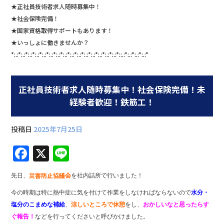
★正社員技術者求人随時募集中！
★社会保険完備！
★国家資格取得サポートもあります！
★いっしょに働きませんか？
*:.:*:.:*:.:*:.:*:.:*:.:*:.:*:.:*:.:*:.:*:.:*:.:*:.:*:.:*:.:*::.:*:.:*:.:*:.:*
正社員技術者求人随時募集中！社会保険完備！未
経験者歓迎！鉄筋工！
投稿日
2025年7月25日
F
X
Li
a
n
災害防止協議
先日、
会
を社内詰所で行いました！
c
e
今の時期は特に熱中症に気を付けて作業をしなければならないので
水分・
e
塩分のこまめな補給
、
涼しいところで休憩
をし、
おかしいなと思ったらす
b
ぐ報告！
などを行ってくださいと呼びかけました。