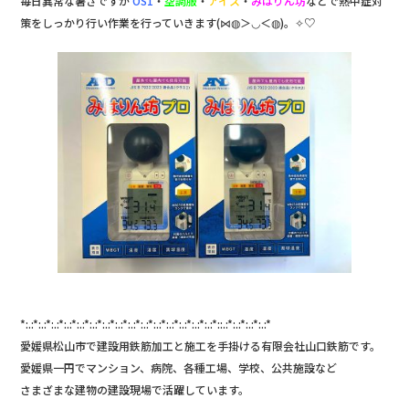
毎日異常な暑さですが
OS1
・
空調服
・
アイス
・
みはりん坊
などで熱中症対
e
策をしっかり行い作業を行っていきます(⋈◍＞◡＜◍)。✧♡
b
o
o
k
*:.:*:.:*:.:*:.:*:.:*:.:*:.:*:.:*:.:*:.:*:.:*:.:*:.:*:.:*:.:*::.:*:.:*:.:*:.:*
愛媛県松山市で建設用鉄筋加工と施工を手掛ける有限会社山口鉄筋です。
愛媛県一円でマンション、病院、各種工場、学校、公共施設など
さまざまな建物の建設現場で活躍しています。