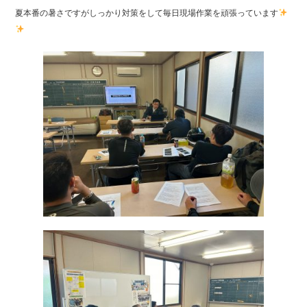
o
夏本番の暑さですがしっかり対策をして毎日現場作業を頑張っています
o
k