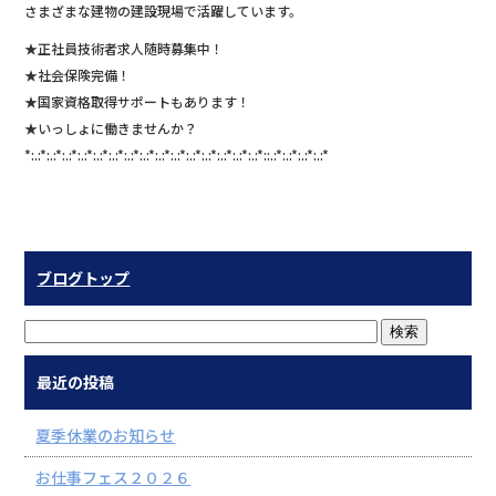
さまざまな建物の建設現場で活躍しています。
★正社員技術者求人随時募集中！
★社会保険完備！
★国家資格取得サポートもあります！
★いっしょに働きませんか？
*:.:*:.:*:.:*:.:*:.:*:.:*:.:*:.:*:.:*:.:*:.:*:.:*:.:*:.:*:.:*::.:*:.:*:.:*:.:*
ブログトップ
最近の投稿
夏季休業のお知らせ
お仕事フェス２０２６