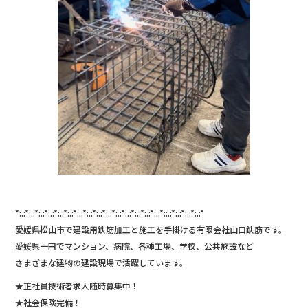
*:.:*:.:*:.:*:.:*:.:*:.:*:.:*:.:*:.:*:.:*:.:*:.:*:.:*:.:*:.:*::.:*:.:*:.:*:.:*
愛媛県松山市で建設用鉄筋加工と施工を手掛ける有限会社山口鉄筋です。
愛媛県一円でマンション、病院、各種工場、学校、公共施設など
さまざまな建物の建設現場で活躍しています。
★正社員技術者求人随時募集中！
★社会保険完備！