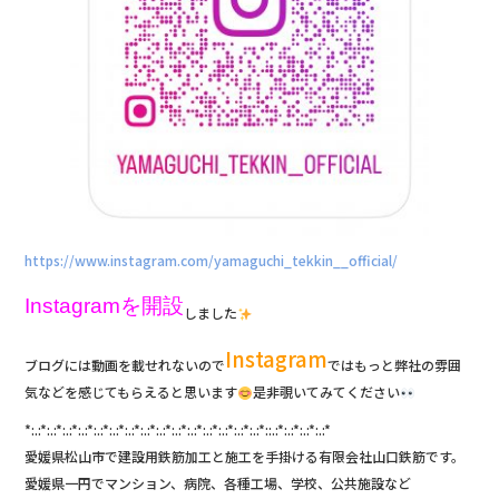
k
https://www.instagram.com/yamaguchi_tekkin__official/
Instagramを開設
しました
Instagram
ブログには動画を載せれないので
ではもっと弊社の雰囲
気などを感じてもらえると思います
是非覗いてみてください
*:.:*:.:*:.:*:.:*:.:*:.:*:.:*:.:*:.:*:.:*:.:*:.:*:.:*:.:*:.:*::.:*:.:*:.:*:.:*
愛媛県松山市で建設用鉄筋加工と施工を手掛ける有限会社山口鉄筋です。
愛媛県一円でマンション、病院、各種工場、学校、公共施設など