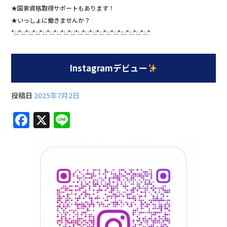
★国家資格取得サポートもあります！
★いっしょに働きませんか？
*:.:*:.:*:.:*:.:*:.:*:.:*:.:*:.:*:.:*:.:*:.:*:.:*:.:*:.:*:.:*::.:*:.:*:.:*:.:*
Instagramデビュー
投稿日
2025年7月2日
F
X
Li
a
n
c
e
e
b
o
o