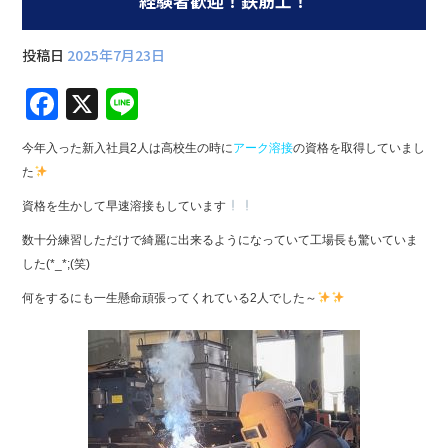
経験者歓迎！鉄筋工！
投稿日
2025年7月23日
F
X
Li
a
n
今年入った新入社員2人は高校生の時に
アーク溶接
の資格を取得していまし
c
e
た
e
資格を生かして早速溶接もしています
b
数十分練習しただけで綺麗に出来るようになっていて工場長も驚いていま
o
した(*_*;(笑)
o
何をするにも一生懸命頑張ってくれている2人でした～
k