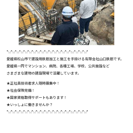
*:.:*:.:*:.:*:.:*:.:*:.:*:.:*:.:*:.:*:.:*:.:*:.:*:.:*:.:*:.:*::.:*:.:*:.:*:.:*
愛媛県松山市で建設用鉄筋加工と施工を手掛ける有限会社山口鉄筋です。
愛媛県一円でマンション、病院、各種工場、学校、公共施設など
さまざまな建物の建設現場で活躍しています。
★正社員技術者求人随時募集中！
★社会保険完備！
★国家資格取得サポートもあります！
★いっしょに働きませんか？
*:.:*:.:*:.:*:.:*:.:*:.:*:.:*:.:*:.:*:.:*:.:*:.:*:.:*:.:*:.:*::.:*:.:*:.:*:.:*