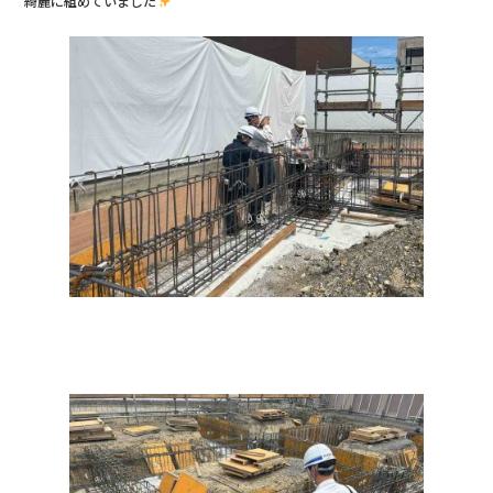
綺麗に組めていました
e
b
o
o
k