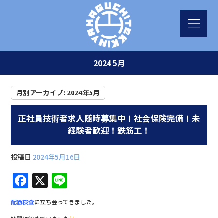
2024 5月
月別アーカイブ:
2024年5月
正社員技術者求人随時募集中！社会保険完備！未
経験者歓迎！鉄筋工！
投稿日
2024年5月16日
F
X
Li
a
n
配筋検査
に立ち会ってきました。
c
e