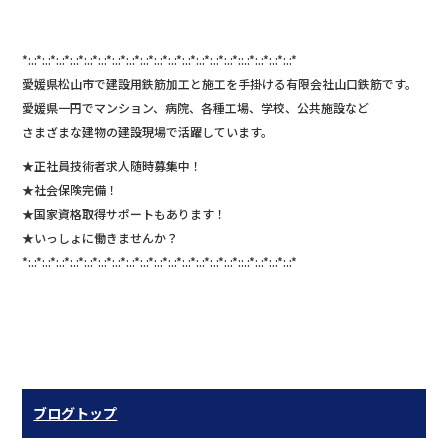
*:.:*:.:*:.:*:.:*:.:*:.:*:.:*:.:*:.:*:.:*:.:*:.:*:.:*:.:*:.:*::.:*:.:*:.:*:.:*
愛媛県松山市で建設用鉄筋加工と施工を手掛ける有限会社山口鉄筋です。
愛媛県一円でマンション、病院、各種工場、学校、公共施設など
さまざまな建物の建設現場で活躍しています。
★正社員技術者求人随時募集中！
★社会保険完備！
★国家資格取得サポートもあります！
★いっしょに働きませんか？
*:.:*:.:*:.:*:.:*:.:*:.:*:.:*:.:*:.:*:.:*:.:*:.:*:.:*:.:*:.:*::.:*:.:*:.:*:.:*
ブログトップ