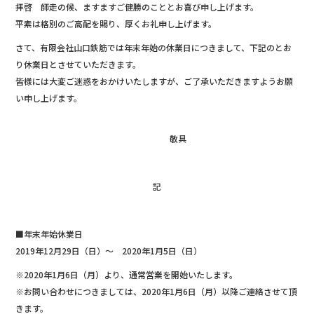
拝啓 師走の候、ますますご健勝のこととお喜び申し上げます。
b
平素は格別のご高配を賜り、厚くお礼申し上げます。
o
さて、有限会社山口鉄筋では年末年始の休業日につきまして、下記のとお
o
り休業日とさせていただきます。
k
皆様には大変ご迷惑をおかけいたしますが、ご了承いただきますようお願
い申し上げます。
敬具
記
■年末年始休業日
2019年12月29日（日）～ 2020年1月5日（日）
※2020年1月6日（月）より、通常営業を開始いたします。
※お問い合わせにつきましては、2020年1月6日（月）以降ご連絡させて頂
きます。