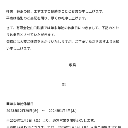
e
拝啓 師走の候、ますますご健勝のこととお喜び申し上げます。
b
平素は格別のご高配を賜り、厚くお礼申し上げます。
o
さて、有限会社山口鉄筋では年末年始の休業日につきまして、下記のとお
o
り休業日とさせていただきます。
k
皆様には大変ご迷惑をおかけいたしますが、ご了承いただきますようお願
い申し上げます。
敬具
記
■年末年始休業日
2023年12月29日(金) ～ 2024年1月4日(木)
※2024年1月5日（金）より、通常営業を開始いたします。
※お問い合わせにつきましては、2024年1月5日（金）以降ご連絡させて頂