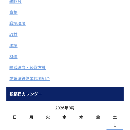
親睦会
資格
職場環境
取材
現場
SNS
経営理念・経営方針
愛媛県鉄筋業協同組合
投稿日カレンダー
2026年8月
日
月
火
水
木
金
土
1