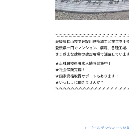
*:.:*:.:*:.:*:.:*:.:*:.:*:.:*:.:*:.:*:.:*:.:*:.:*:.:*:.:*:.:*::.:*:.:*:.
愛媛県松山市で建設用鉄筋加工と施工を手
愛媛県一円でマンション、病院、各種工場
さまざまな建物の建設現場で活躍していま
★正社員技術者求人随時募集中！
★社会保険完備！
★国家資格取得サポートもあります！
★いっしょに働きませんか？
*:.:*:.:*:.:*:.:*:.:*:.:*:.:*:.:*:.:*:.:*:.:*:.:*:.:*:.:*:.:*::.:*:.:*:.
←
ゴールデンウィーク休