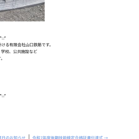
:*:.:*
掛ける有限会社山口鉄筋です。
、学校、公共施設など
す。
:*:.:*
業日のお知らせ
令和7年度後期技能検定合格証書伝達式
→