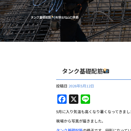
タンク基礎配筋
|有限会社山口鉄筋
タンク基礎配筋
投稿日
2026年5月12日
F
X
Li
a
n
5月に入り気温も高くなり暑くなってきまし
c
e
現場から写真が届きました。
e
タンク基礎配筋
の様子です。円形になって